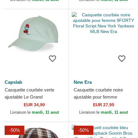
Capslab
New Era
Casquette courbée verte
Casquette courbée noire
ajustable Le Grand
ajustable pour femme
Schtroumpf SMU2 PAPB Les
9FORTY Floral Script New
EUR 34,90
EUR 27,95
Schtroumpfs Capslab
York Yankees MLB New Era
Livraison le
mardi, 11 aout
Livraison le
mardi, 11 aout
-50%
-50%