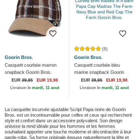
(5)
Goorin Bros.
Goorin Bros.
Casquett courbée marron
Casquett courbée bleu
snapback Goorin Bros.
marine snapback Goorin
Curved Brim Ask Your
Bros. Curved Brim Raised In
EUR
39,95
EUR 19,98
EUR
39,95
EUR 19,98
Mother Papa Cap Madras
A Barn Papa Cap Madras...
Livraison le
mardi, 11 aout
Livraison le
mardi, 11 aout
The...
La casquette incurvée ajustable Script Papa noire de Goorin
Bros. est un incontournable pour celles et ceux qui recherchent
style et confort dans un accessoire polyvalent. Son design
unisexe la rend idéale pour les hommes et les femmes
souhaitant apporter une touche moderne et décontractée à leur
garde-robe. Sa forme originale épouse naturellement la tête et