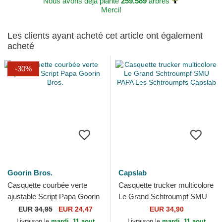
Nous avons déjà planté
259.589
arbres
Merci!
Les clients ayant acheté cet article ont également
acheté
-30%
Goorin Bros.
Capslab
Casquette courbée verte
Casquette trucker multicolore
ajustable Script Papa Goorin
Le Grand Schtroumpf SMU
Bros.
PAPA Les Schtroumpfs
EUR
34,95
EUR 24,47
EUR 34,90
Capslab
Livraison le
mardi, 11 aout
Livraison le
mardi, 11 aout