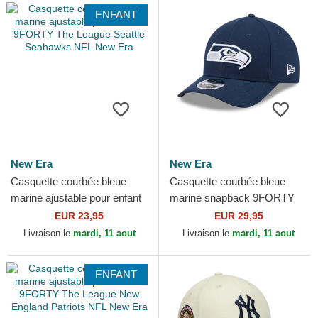
ENFANT
New Era
New Era
Casquette courbée bleue
Casquette courbée bleue
marine ajustable pour enfant
marine snapback 9FORTY
9FORTY The League Seattle
M-Crown Team Seattle
EUR 23,95
EUR 29,95
Seahawks NFL New Era
Seahawks NFL New Era
Livraison le
mardi, 11 aout
Livraison le
mardi, 11 aout
ENFANT