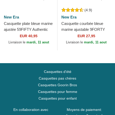
(4.9)
New Era
New Era
Casquette plate bleue marine
Casquette courbée bleue
ajustée 59FIFTY Authentic
marine ajustable 9FORTY
On Field Seattle Mariners
The League New England
EUR 40,95
EUR 27,95
MLB New Era
Patriots NFL New Era
Livraison le
mardi, 11 aout
Livraison le
mardi, 11 aout
Casquettes d'été
Casquettes pas chères
Casquettes Goorin Bros
Casquettes pour femme
Casquettes pour enfant
En collaboration avec
Moyens de paiement: