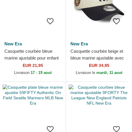
New Era
New Era
Casquette courbée bleue
Casquette courbée beige et
marine ajustable pour enfant
bleue marine ajustable avec
9FORTY The League New
logo bleu marine 9FORTY
EUR 21,95
EUR 34,95
England Patriots NFL...
World Series New...
Livraison
17 - 19 aout
Livraison le
mardi, 11 aout