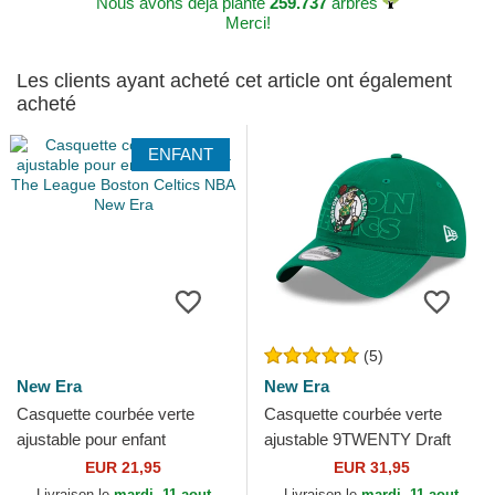
Nous avons déjà planté
259.737
arbres
Merci!
Les clients ayant acheté cet article ont également
acheté
ENFANT
(5)
New Era
New Era
Casquette courbée verte
Casquette courbée verte
ajustable pour enfant
ajustable 9TWENTY Draft
9FORTY The League Boston
Edition 2023 Boston Celtics
EUR 21,95
EUR 31,95
Celtics NBA New Era
NBA New Era
Livraison le
mardi, 11 aout
Livraison le
mardi, 11 aout