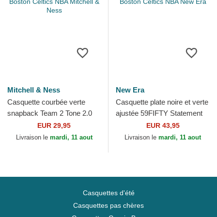
Mitchell & Ness
New Era
Casquette courbée verte
Casquette plate noire et verte
snapback Team 2 Tone 2.0
ajustée 59FIFTY Statement
Pro Boston Celtics NBA
Boston Celtics NBA New Era
EUR 29,95
EUR 43,95
Mitchell & Ness
Livraison le
mardi, 11 aout
Livraison le
mardi, 11 aout
Casquettes d'été
Casquettes pas chères