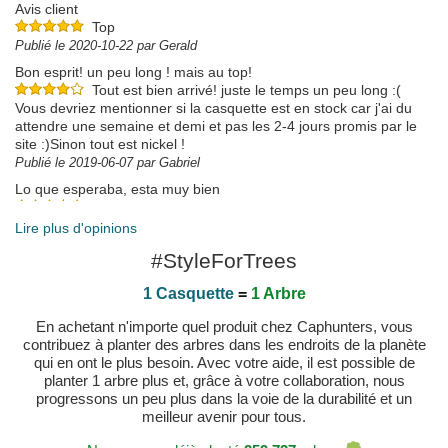
Avis client
Top
Publié le 2020-10-22 par Gerald
Bon esprit! un peu long ! mais au top!
Tout est bien arrivé! juste le temps un peu long :(
Vous devriez mentionner si la casquette est en stock car j'ai du
attendre une semaine et demi et pas les 2-4 jours promis par le
site :)Sinon tout est nickel !
Publié le 2019-06-07 par Gabriel
Lo que esperaba, esta muy bien
Publié le 2024-08-01 par Enrique
Lire plus d'opinions
#StyleForTrees
1 Casquette
=
1 Arbre
En achetant n'importe quel produit chez Caphunters, vous
contribuez à planter des arbres dans les endroits de la planète
qui en ont le plus besoin. Avec votre aide, il est possible de
planter 1 arbre plus et, grâce à votre collaboration, nous
progressons un peu plus dans la voie de la durabilité et un
meilleur avenir pour tous.