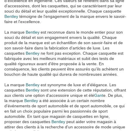
d'excellence en ingénierie. Ces valeurs se reflètent dans sa ligne
d'accessoires, dont les casquettes, qui se caractérisent par leur
souci du détail et leur qualité exceptionnelle. Chaque casquette
Bentley
témoigne de l'engagement de la marque envers le savoir-
faire et l'excellence.
La marque
Bentley
est reconnue dans le monde entier pour son
souci du détail et son engagement envers la qualité. Chaque
produit de la marque est un échantillon de son savoir-faire et de
son savoir-faire dans la fabrication d'articles de luxe. Les
casquettes
Bentley
ne font pas exception. Chaque casquette est
fabriquée avec les meilleurs matériaux et subit des tests de
qualité rigoureux avant d'être proposée à la vente. En
conséquence, les clients peuvent être assurés qu'ils achètent un
bouchon de haute qualité qui durera de nombreuses années.
La marque
Bentley
est synonyme de luxe et d'élégance. Les
casquettes
Bentley
sont une extension de cette réputation, offrant
aux clients une option d'accessoire unique et élé
Gant
e. De plus,
la marque
Bentley
a été associée à un certain nombre
d'événements de sport automobile et de sport automobile, ce qui
en fait un choix populaire parmi les passionnés de sport
automobile. En tant que magasin de casquettes en ligne,
proposer des casquettes
Bentley
peut aider votre magasin à
attirer des clients à la recherche d'un accessoire de mode unique