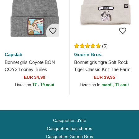
(5)
Capslab
Goorin Bros.
Bonnet gris Coyote BON
Bonnet gris tigre Soft Rock
COY2 Looney Tunes
Tiger Classic Knit The Farm
Capslab
Goorin Bros.
EUR 34,90
EUR 39,95
Livraison
17 - 19 aout
Livraison le
mardi, 11 aout
Casquettes d'été
Casquettes pas chères
Casquettes Goorin Bros