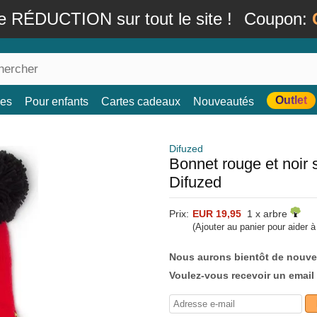
e RÉDUCTION sur tout le site !
Coupon:
Outlet
es
Pour enfants
Cartes cadeaux
Nouveautés
Difuzed
Bonnet rouge et noir
Difuzed
Prix:
EUR 19,95
1 x arbre
(Ajouter au panier pour aider 
Nous aurons bientôt de nouve
Voulez-vous recevoir un email 