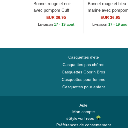
Bonnet rouge et noir
Bonnet rouge et bleu
avec pompom Cuff
marine avec pompo
Jake Manchester
Sport Boston Red So
EUR 36,95
EUR 36,95
United Football Club
MLB New Era
Livraison
17 - 19 aout
Livraison
17 - 19 aou
Premier League New
Era
Casquettes d'été
Casquettes pas chères
Casquettes Goorin Bros
Casquettes pour femme
Casquettes pour enfant
Aide
Mon compte
#StyleForTrees
Préférences de consentement