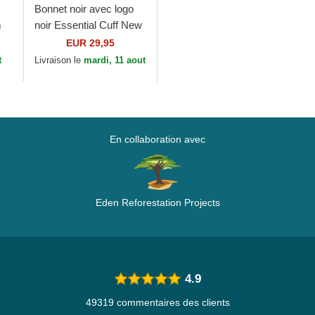
Bonnet noir avec logo
m
noir Essential Cuff New
x
York Yankees MLB
EUR 29,95
New Era
t
Livraison le
mardi, 11 aout
En collaboration avec
Eden Reforestation Projects
4.9
49319 commentaires des clients