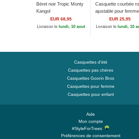
Béret noir Tropic Monty
Casquette courbée r
Kangol
ajustable pour femme
avec logo rose 9FO
EUR 68,95
EUR 25,95
League Essential Ne
Livraison le
lundi, 10 aout
Livraison le
lundi, 10 a
York...
Casquettes d'été
Casquettes pas chères
Casquettes Goorin Bros
Casquettes pour femme
Casquettes pour enfant
Aide
Mon compte
#StyleForTrees
Préférences de consentement