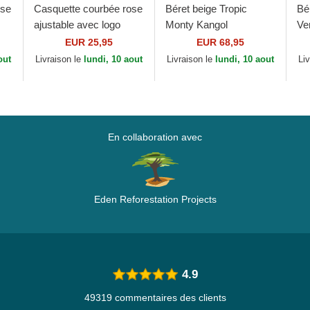
ose
Casquette courbée rose
Béret beige Tropic
Bé
ajustable avec logo
Monty Kangol
Ve
RTY
blanche 9FORTY
Ka
EUR 25,95
EUR 68,95
w
League Essential New
out
Livraison le
lundi, 10 aout
Livraison le
lundi, 10 aout
Li
York Yankees MLB...
En collaboration avec
Eden Reforestation Projects
4.9
49319 commentaires des clients