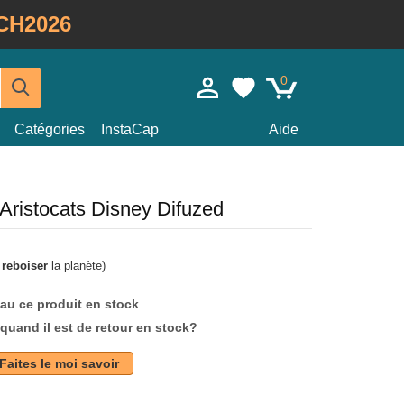
CH2026
0
Catégories
InstaCap
Aide
Aristocats Disney Difuzed
à
reboiser
la planète)
au ce produit en stock
quand il est de retour en stock?
Faites le moi savoir