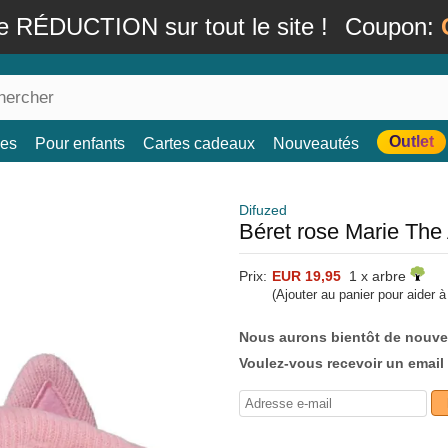
e RÉDUCTION sur tout le site !
Coupon:
Outlet
es
Pour enfants
Cartes cadeaux
Nouveautés
Difuzed
Béret rose Marie The 
Prix:
EUR 19,95
1 x arbre
(Ajouter au panier pour aider 
Nous aurons bientôt de nouve
Voulez-vous recevoir un email 