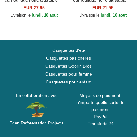
avec logo noir 9FORTY
pour enfant avec logo noir
EUR 27,95
EUR 21,95
League Essential New York...
9FORTY League Essential...
Livraison le
lundi, 10 aout
Livraison le
lundi, 10 aout
Casquettes d'été
Casquettes pas chères
Casquettes Goorin Bros
Casquettes pour femme
Casquettes pour enfant
En collaboration avec
Moyens de paiement:
n'importe quelle carte de
paiement
PayPal
Eden Reforestation Projects
Transferts 24