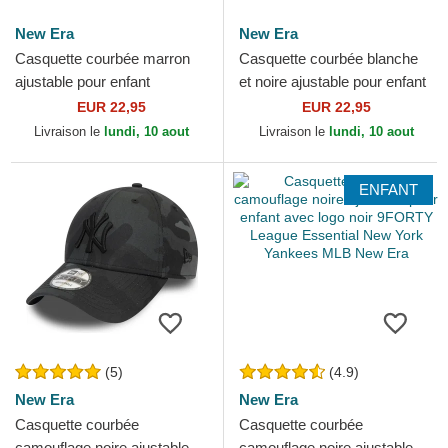
New Era
New Era
Casquette courbée marron
Casquette courbée blanche
ajustable pour enfant
et noire ajustable pour enfant
pequeño 9FORTY Cord Ears
pequeño 9FORTY Cord Ears
EUR 22,95
EUR 22,95
New Era
New Era
Livraison le
lundi, 10 aout
Livraison le
lundi, 10 aout
ENFANT
(5)
(4.9)
New Era
New Era
Casquette courbée
Casquette courbée
camouflage noire ajustable
camouflage noire ajustable