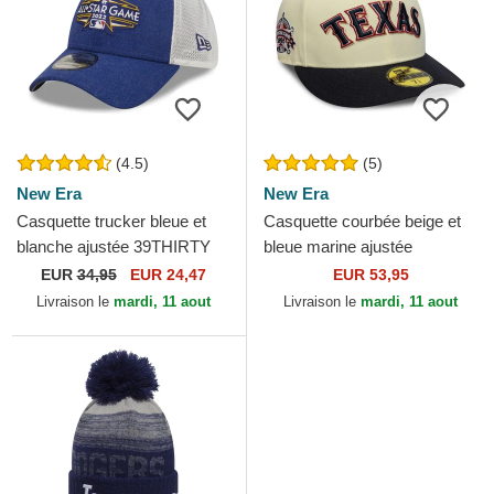
(4.5)
(5)
New Era
New Era
Casquette trucker bleue et
Casquette courbée beige et
blanche ajustée 39THIRTY
bleue marine ajustée
All Star Game Logo Los
59FIFTY All Star Game Pin
EUR
34,95
EUR 24,47
EUR 53,95
Angeles Dodgers MLB...
Texas Rangers MLB New
Livraison le
mardi, 11 aout
Livraison le
mardi, 11 aout
Era