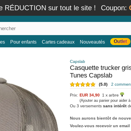
e RÉDUCTION sur tout le site !
Coupon:
Outlet
es
Pour enfants
Cartes cadeaux
Nouveautés
Capslab
Casquette trucker g
Tunes Capslab
(5.0)
2 commenta
Prix:
EUR 34,90
1 x arbre
(Ajouter au panier pour aider 
Ou 3 versements
sans intérêt
d
Nous aurons bientôt de nouve
Voulez-vous recevoir un email 