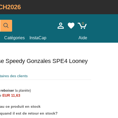
CH2026
0
Catégories
InstaCap
Aide
rise Speedy Gonzales SPE4 Looney
ires des clients
à
reboiser
la planète)
e
EUR 11,63
au ce produit en stock
quand il est de retour en stock?