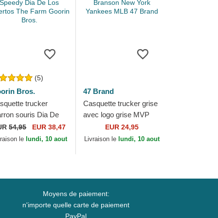
(5)
orin Bros.
47 Brand
squette trucker
Casquette trucker grise
rron souris Dia De
avec logo grise MVP
eedy Dia De Los
Branson New York
UR
54,95
EUR 38,47
EUR 24,95
ertos The Farm
Yankees MLB 47 Brand
vraison le
lundi, 10 aout
Livraison le
lundi, 10 aout
orin Bros.
Moyens de paiement:
n'importe quelle carte de paiement
PayPal