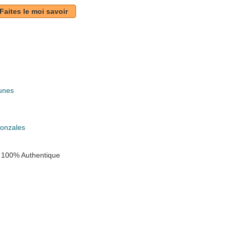
Faites le moi savoir
unes
k
onzales
 100% Authentique