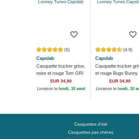
(5)
(4.9)
Capslab
Capslab
Casquette trucker grise,
Casquette trucker gri
noire et rouge Tom GRI
et rouge Bugs Bunny
Looney Tunes Capslab
RIN1 Looney Tunes
EUR 34,90
EUR 34,90
Capslab
Livraison le
lundi, 10 aout
Livraison le
lundi, 10 a
Casquettes d'été
Casquettes pas chères