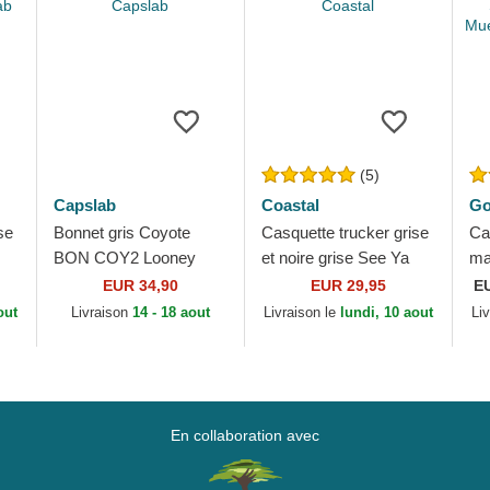
(5)
Capslab
Coastal
Go
se
Bonnet gris Coyote
Casquette trucker grise
Ca
BON COY2 Looney
et noire grise See Ya
ma
Tunes Capslab
HFT Coastal
Sp
EUR 34,90
EUR 29,95
E
Mu
out
Livraison
14 - 18 aout
Livraison le
lundi, 10 aout
Li
Go
En collaboration avec