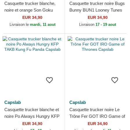
Casquette trucker blanche,
Casquette trucker noire Bugs
noire et orange Son Goku
Bunny BUN1 Looney Tunes
Enfant DB3 GOK2 Dragon
Capslab
EUR 34,90
EUR 34,90
Ball Capslab
Livraison le
mardi, 11 aout
Livraison
17 - 19 aout
Capslab
Capslab
Casquette trucker blanche et
Casquette trucker noire Le
noire Po Always Hungry KFP
Trône Fer GOT IRO Game of
TAKB Kung Fu Panda
Thrones Capslab
EUR 34,90
EUR 34,90
Capslab