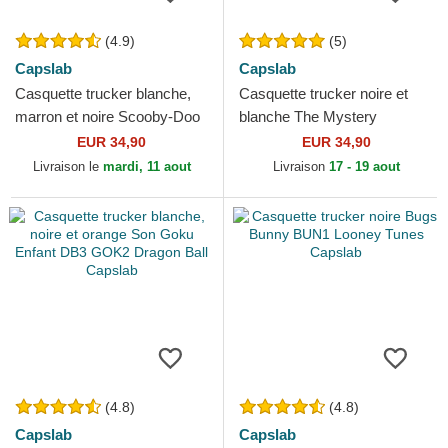
(4.9)
(5)
Capslab
Capslab
Casquette trucker blanche,
Casquette trucker noire et
marron et noire Scooby-Doo
blanche The Mystery
Help! REL Scooby-Doo
Machine SD3 VAN Scooby-
EUR 34,90
EUR 34,90
Capslab
Doo Capslab
Livraison le
mardi, 11 aout
Livraison
17 - 19 aout
(4.8)
(4.8)
Capslab
Capslab