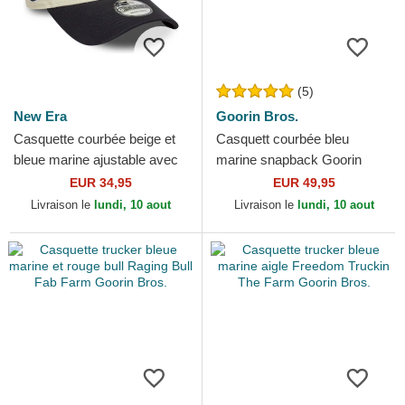
(5)
New Era
Goorin Bros.
Casquette courbée beige et
Casquett courbée bleu
bleue marine ajustable avec
marine snapback Goorin
logo bleu marine 9FORTY
Bros. Power Full Throttle
EUR 34,95
EUR 49,95
World Series New...
Horse Play The Farm Navy...
Livraison le
lundi, 10 aout
Livraison le
lundi, 10 aout