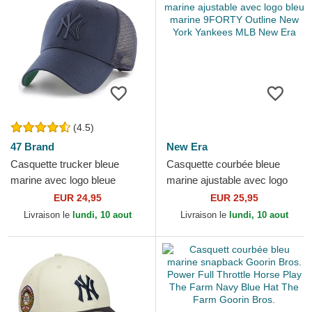
(4.5)
47 Brand
New Era
Casquette trucker bleue
Casquette courbée bleue
marine avec logo bleue
marine ajustable avec logo
marine New York Yankees
bleu marine 9FORTY Outline
EUR 24,95
EUR 25,95
MLB MVP Branson 47 Brand
New York Yankees...
Livraison le
lundi, 10 aout
Livraison le
lundi, 10 aout