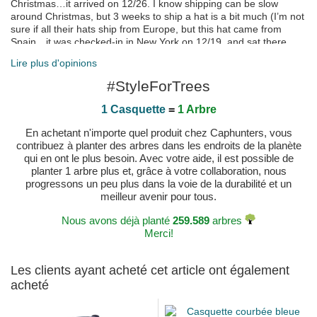
Christmas…it arrived on 12/26. I know shipping can be slow
around Christmas, but 3 weeks to ship a hat is a bit much (I’m not
sure if all their hats ship from Europe, but this hat came from
Spain…it was checked-in in New York on 12/19, and sat there
until 12/25 when it was shipped to CA). The hat appears to be
Lire plus d'opinions
well made, fun design/colors, I think my nephew will love it.
Publié le 2023-12-27 par Sara
#StyleForTrees
Piękna, orginalna, doskonale uszyta czapka. Sklep
1 Casquette
=
1 Arbre
polecam serdecznie - ludzie z pasją i szybka wysyłka.
Publié le 2023-10-12 par Katarzyna
En achetant n'importe quel produit chez Caphunters, vous
contribuez à planter des arbres dans les endroits de la planète
qui en ont le plus besoin. Avec votre aide, il est possible de
planter 1 arbre plus et, grâce à votre collaboration, nous
progressons un peu plus dans la voie de la durabilité et un
meilleur avenir pour tous.
Nous avons déjà planté
259.589
arbres
Merci!
Les clients ayant acheté cet article ont également
acheté