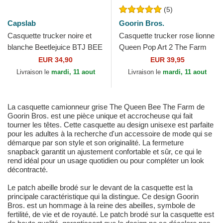
(5)
Capslab
Goorin Bros.
Casquette trucker noire et
Casquette trucker rose lionne
blanche Beetlejuice BTJ BEE
Queen Pop Art 2 The Farm
Beetlejuice Capslab
Goorin Bros.
EUR 34,90
EUR 39,95
Livraison le
mardi, 11 aout
Livraison le
mardi, 11 aout
La casquette camionneur grise The Queen Bee The Farm de
Goorin Bros. est une pièce unique et accrocheuse qui fait
tourner les têtes. Cette casquette au design unisexe est parfaite
pour les adultes à la recherche d'un accessoire de mode qui se
démarque par son style et son originalité. La fermeture
snapback garantit un ajustement confortable et sûr, ce qui le
rend idéal pour un usage quotidien ou pour compléter un look
décontracté.
Le patch abeille brodé sur le devant de la casquette est la
principale caractéristique qui la distingue. Ce design Goorin
Bros. est un hommage à la reine des abeilles, symbole de
fertilité, de vie et de royauté. Le patch brodé sur la casquette est