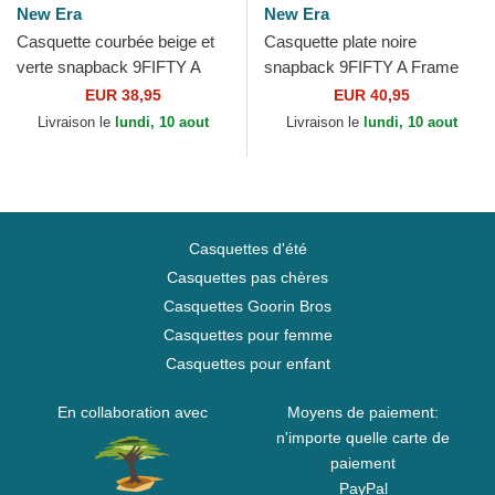
New Era
New Era
Casquette courbée beige et
Casquette plate noire
verte snapback 9FIFTY A
snapback 9FIFTY A Frame
Frame Classic Oakland
Ring Oakland Athletics MLB
EUR 38,95
EUR 40,95
Athletics MLB New Era
New Era
Livraison le
lundi, 10 aout
Livraison le
lundi, 10 aout
Casquettes d'été
Casquettes pas chères
Casquettes Goorin Bros
Casquettes pour femme
Casquettes pour enfant
En collaboration avec
Moyens de paiement:
n'importe quelle carte de
paiement
PayPal