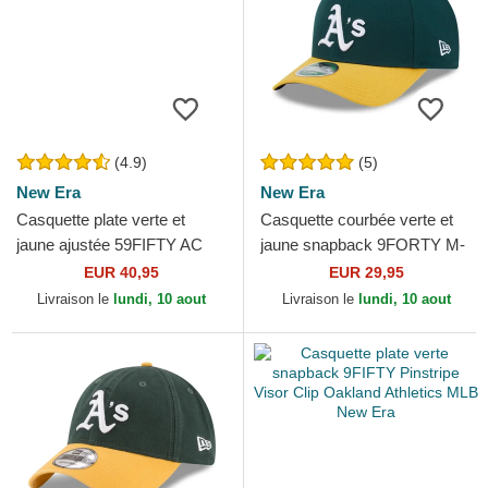
(4.9)
(5)
New Era
New Era
Casquette plate verte et
Casquette courbée verte et
jaune ajustée 59FIFTY AC
jaune snapback 9FORTY M-
Perf Oakland Athletics MLB
Crown Player Replica
EUR 40,95
EUR 29,95
New Era
Oakland Athletics MLB New...
Livraison le
lundi, 10 aout
Livraison le
lundi, 10 aout