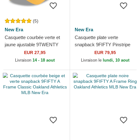
(5)
New Era
New Era
Casquette courbée verte et
Casquette plate verte
jaune ajustable 9TWENTY
snapback 9FIFTY Pinstripe
Core Classic Oakland
Visor Clip Oakland Athletics
EUR 27,95
EUR 79,95
Athletics MLB New Era
MLB New Era
Livraison
14 - 18 aout
Livraison le
lundi, 10 aout