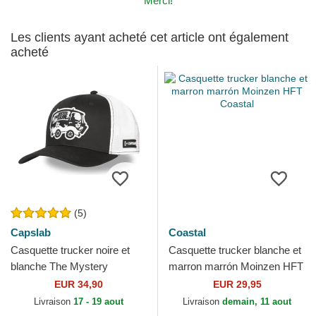
Merci!
Les clients ayant acheté cet article ont également
acheté
(5)
Capslab
Coastal
Casquette trucker noire et
Casquette trucker blanche et
blanche The Mystery
marron marrón Moinzen HFT
Machine SD3 VAN Scooby-
Coastal
EUR 34,90
EUR 29,95
Doo Capslab
Livraison
17 - 19 aout
Livraison
demain, 11 aout