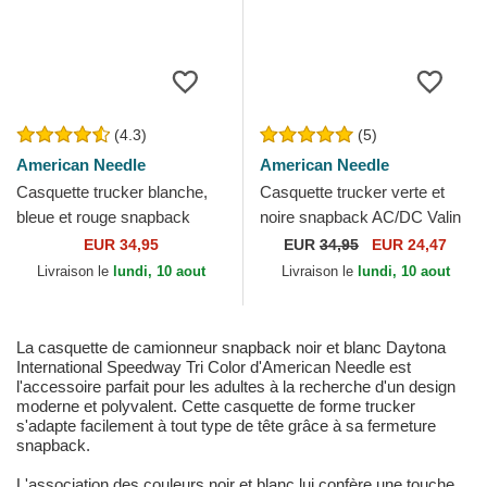
(4.3)
(5)
American Needle
American Needle
Casquette trucker blanche,
Casquette trucker verte et
bleue et rouge snapback
noire snapback AC/DC Valin
Mack Trucks Twill Valin
American Needle
EUR 34,95
EUR
34,95
EUR 24,47
Patch American Needle
Livraison le
lundi, 10 aout
Livraison le
lundi, 10 aout
La casquette de camionneur snapback noir et blanc Daytona
International Speedway Tri Color d'American Needle est
l'accessoire parfait pour les adultes à la recherche d'un design
moderne et polyvalent. Cette casquette de forme trucker
s'adapte facilement à tout type de tête grâce à sa fermeture
snapback.
L'association des couleurs noir et blanc lui confère une touche