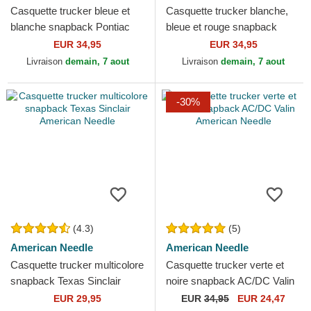
Casquette trucker bleue et
Casquette trucker blanche,
blanche snapback Pontiac
bleue et rouge snapback
Authorized Service Valin
Mack Trucks Twill Valin
EUR 34,95
EUR 34,95
American Needle
Patch American Needle
Livraison
demain, 7 aout
Livraison
demain, 7 aout
-30%
(4.3)
(5)
American Needle
American Needle
Casquette trucker multicolore
Casquette trucker verte et
snapback Texas Sinclair
noire snapback AC/DC Valin
American Needle
American Needle
EUR 29,95
EUR
34,95
EUR 24,47