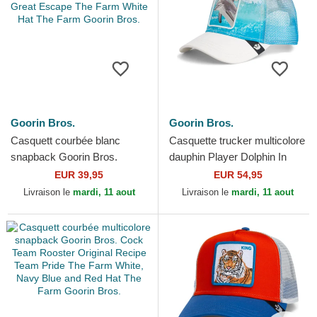
Goorin Bros.
Goorin Bros.
Casquett courbée blanc
Casquette trucker multicolore
snapback Goorin Bros.
dauphin Player Dolphin In
Pelican Bird Escape Not Into
The Element The Farm
EUR 39,95
EUR 54,95
Yoga Great Escape The...
Goorin Bros.
Livraison le
mardi, 11 aout
Livraison le
mardi, 11 aout