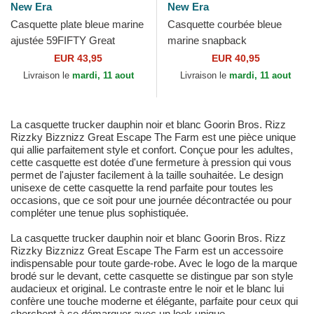
New Era
New Era
Casquette plate bleue marine
Casquette courbée bleue
ajustée 59FIFTY Great
marine snapback
Britain 2026 World Baseball
9SEVENTY Stretch Snap
EUR 43,95
EUR 40,95
Classic New Era
Great Britain 2026 World
Livraison le
mardi, 11 aout
Livraison le
mardi, 11 aout
Baseball...
La casquette trucker dauphin noir et blanc Goorin Bros. Rizz
Rizzky Bizznizz Great Escape The Farm est une pièce unique
qui allie parfaitement style et confort. Conçue pour les adultes,
cette casquette est dotée d'une fermeture à pression qui vous
permet de l'ajuster facilement à la taille souhaitée. Le design
unisexe de cette casquette la rend parfaite pour toutes les
occasions, que ce soit pour une journée décontractée ou pour
compléter une tenue plus sophistiquée.
La casquette trucker dauphin noir et blanc Goorin Bros. Rizz
Rizzky Bizznizz Great Escape The Farm est un accessoire
indispensable pour toute garde-robe. Avec le logo de la marque
brodé sur le devant, cette casquette se distingue par son style
audacieux et original. Le contraste entre le noir et le blanc lui
confère une touche moderne et élégante, parfaite pour ceux qui
cherchent à se démarquer avec un look unique.