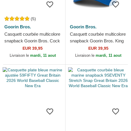
(5)
Goorin Bros.
Goorin Bros.
Casquett courbée multicolore
Casquett courbée multicolore
snapback Goorin Bros. Cock
snapback Goorin Bros. King
Team Rooster Original
Team Tiger Original Recipe
EUR 39,95
EUR 39,95
Recipe Team Pride...
Team Pride The...
Livraison le
mardi, 11 aout
Livraison le
mardi, 11 aout