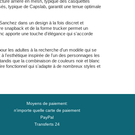
ructure arrière en mesh, typique des casquettes
sés, typique de Capslab, garantit une tenue optimale
k Sanchez dans un design à la fois discret et
ure snapback et de la forme trucker permet un
lanc apporte une touche d'élégance qui s'accorde
ur les adultes à la recherche d'un modèle qui se
t à l'esthétique inspirée de l'un des personnages les
 tandis que la combinaison de couleurs noir et blanc
e fonctionnel qui s'adapte à de nombreux styles et
Moyens de paiement:
n'importe quelle carte de paiement
PayPal
Transferts 24