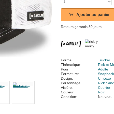
Ajouter au panier
Retours garantis 30 jours
Forme:
Trucker
Thématique:
Rick et M
Pour:
Adulte
Fermeture:
Snapbac
Design:
Unisexe
Personnage:
Rick San
Visière:
Courbe
Couleur:
Noir
Condition:
Nouveau;