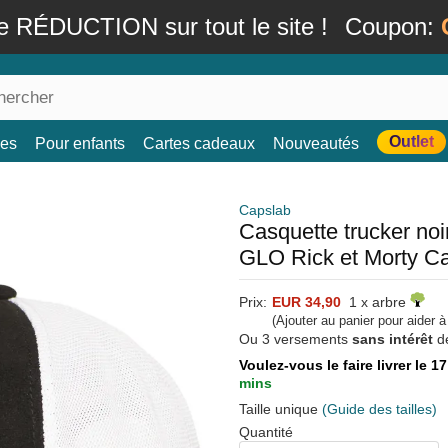
e RÉDUCTION sur tout le site !
Coupon:
Outlet
es
Pour enfants
Cartes cadeaux
Nouveautés
Capslab
Casquette trucker no
GLO Rick et Morty C
Prix:
EUR 34,90
1 x arbre
(Ajouter au panier pour aider 
Ou 3 versements
sans intérêt
d
Voulez-vous le faire livrer le 1
mins
Taille unique
(Guide des tailles)
Quantité