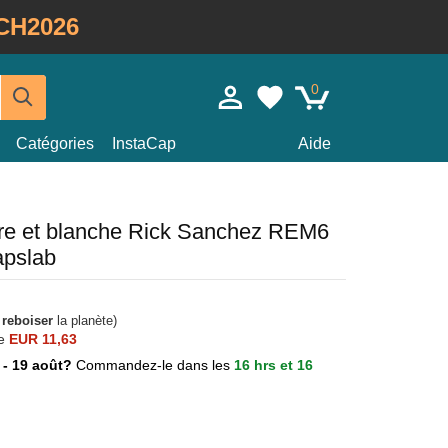
CH2026
0
Catégories
InstaCap
Aide
ire et blanche Rick Sanchez REM6
apslab
à
reboiser
la planète)
e
EUR 11,63
7 - 19 août?
Commandez-le dans les
16 hrs et 16