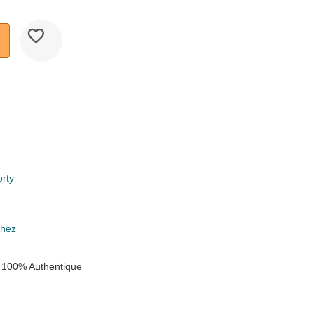
orty
k
chez
 100% Authentique