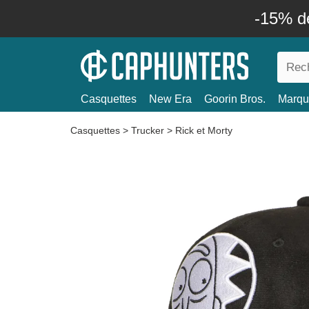
-15% d
Casquettes
New Era
Goorin Bros.
Marqu
Casquettes
>
Trucker
>
Rick et Morty