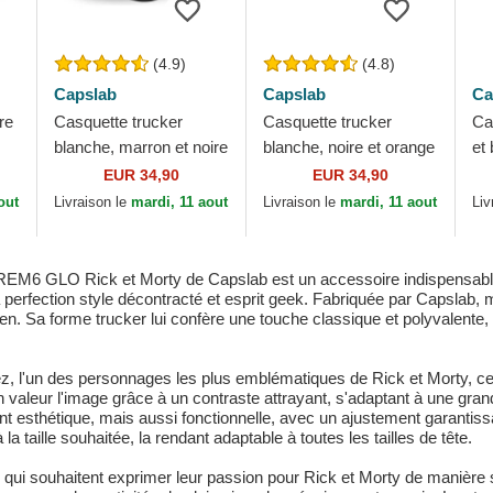
(4.9)
(4.8)
Capslab
Capslab
Ca
re
Casquette trucker
Casquette trucker
Ca
blanche, marron et noire
blanche, noire et orange
et
Scooby-Doo Help! REL
Son Goku Enfant DB3
Lu
EUR 34,90
EUR 34,90
Scooby-Doo Capslab
GOK2 Dragon Ball
Ca
out
Livraison le
mardi, 11 aout
Livraison le
mardi, 11 aout
Liv
Capslab
REM6 GLO Rick et Morty de Capslab est un accessoire indispensable 
à la perfection style décontracté et esprit geek. Fabriquée par Capslab
tidien. Sa forme trucker lui confère une touche classique et polyvalent
 l'un des personnages les plus emblématiques de Rick et Morty, ce qu
n valeur l'image grâce à un contraste attrayant, s'adaptant à une gr
nt esthétique, mais aussi fonctionnelle, avec un ajustement garantiss
 taille souhaitée, la rendant adaptable à toutes les tailles de tête.
qui souhaitent exprimer leur passion pour Rick et Morty de manière su