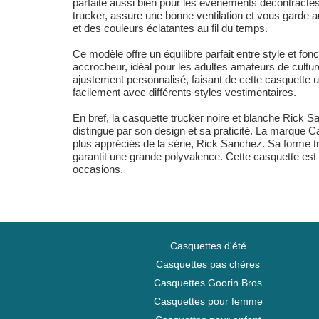
parfaite aussi bien pour les événements décontractés 
trucker, assure une bonne ventilation et vous garde a
et des couleurs éclatantes au fil du temps.
Ce modèle offre un équilibre parfait entre style et fon
accrocheur, idéal pour les adultes amateurs de cultu
ajustement personnalisé, faisant de cette casquette u
facilement avec différents styles vestimentaires.
En bref, la casquette trucker noire et blanche Rick
distingue par son design et sa praticité. La marque Ca
plus appréciés de la série, Rick Sanchez. Sa forme tr
garantit une grande polyvalence. Cette casquette es
occasions.
Casquettes d'été
Casquettes pas chères
Casquettes Goorin Bros
Casquettes pour femme