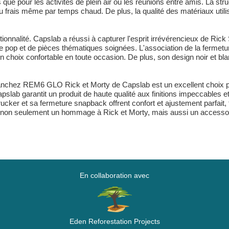
que pour les activités de plein air ou les réunions entre amis. La st
u frais même par temps chaud. De plus, la qualité des matériaux utili
ctionnalité. Capslab a réussi à capturer l'esprit irrévérencieux de Ric
re pop et de pièces thématiques soignées. L'association de la fermet
n choix confortable en toute occasion. De plus, son design noir et b
 Sanchez REM6 GLO Rick et Morty de Capslab est un excellent choix po
pslab garantit un produit de haute qualité aux finitions impeccables e
ucker et sa fermeture snapback offrent confort et ajustement parfait,
t non seulement un hommage à Rick et Morty, mais aussi un accessoir
En collaboration avec
Eden Reforestation Projects