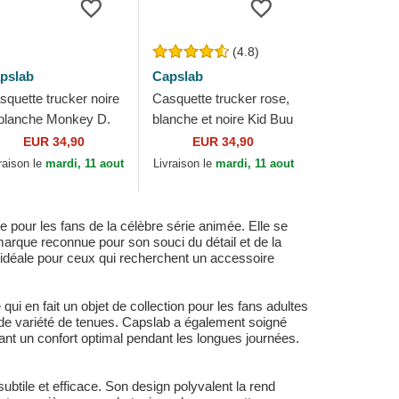
(4.8)
pslab
Capslab
squette trucker noire
Casquette trucker rose,
 blanche Monkey D.
blanche et noire Kid Buu
ffy MON1 One Piece
DBZ8 BUU Dragon Ball
EUR 34,90
EUR 34,90
pslab
Capslab
raison le
mardi, 11 aout
Livraison le
mardi, 11 aout
pour les fans de la célèbre série animée. Elle se
, marque reconnue pour son souci du détail et de la
e, idéale pour ceux qui recherchent un accessoire
i en fait un objet de collection pour les fans adultes
ande variété de tenues. Capslab a également soigné
ant un confort optimal pendant les longues journées.
btile et efficace. Son design polyvalent la rend