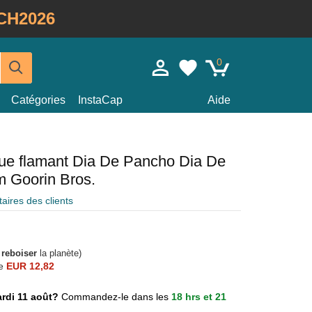
CH2026
0
Catégories
InstaCap
Aide
eue flamant Dia De Pancho Dia De
m Goorin Bros.
ires des clients
à
reboiser
la planète)
e
EUR 12,82
mardi 11 août?
Commandez-le dans les
18 hrs et 21