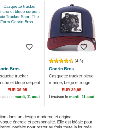
(4.6)
orin Bros.
Goorin Bros.
squette trucker
Casquette trucker bleue
anche et bleue serpent
marine, beige et rouge
xic Trucker Sport The
panthère The Panther
EUR 39,95
EUR 39,95
rm Goorin Bros.
The Farm Goorin Bros.
raison le
mardi, 11 aout
Livraison le
mardi, 11 aout
tion dans un design moderne et original.
voque énergie et personnalité. Elle est idéale pour
ante, parfaite pour rester au frais toute la journée