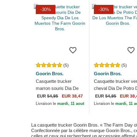
-30%
-30%
(5)
(5)
Goorin Bros.
Goorin Bros.
Casquette trucker
Casquette trucker ver
marron souris Dia De
cheval Dia De Potro 
Speedy Dia De Los
De Los Muertos The
EUR
54,95
EUR 38,47
EUR
54,95
EUR 38,
Muertos The Farm
Farm Goorin Bros.
Livraison le
mardi, 11 aout
Livraison le
mardi, 11 a
Goorin Bros.
La casquette trucker Goorin Bros. « The Farm Day of t
Confectionnée par la célèbre marque Goorin Bros., cet
celles et ceux qui recherchent un accessoire affirmé en