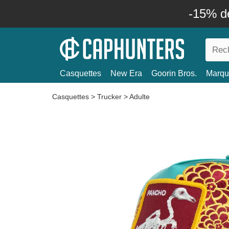
-15% d
Casquettes
New Era
Goorin Bros.
Marqu
Casquettes
>
Trucker
>
Adulte