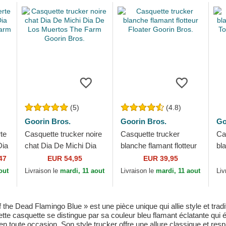
(5)
(4.8)
Goorin Bros.
Goorin Bros.
Go
te
Casquette trucker noire
Casquette trucker
Ca
Dia
chat Dia De Michi Dia
blanche flamant flotteur
bl
De Los Muertos The
Floater Goorin Bros.
To
47
EUR 54,95
EUR 39,95
Farm Goorin Bros.
Fa
out
Livraison le
mardi, 11 aout
Livraison le
mardi, 11 aout
Liv
he Dead Flamingo Blue » est une pièce unique qui allie style et tradi
te casquette se distingue par sa couleur bleu flamant éclatante qui é
 toute occasion. Son style trucker offre une allure classique et respir