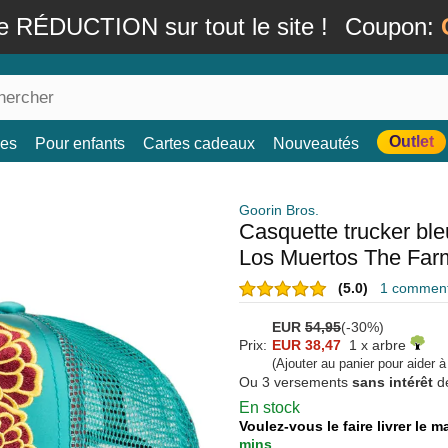
e RÉDUCTION sur tout le site !
Coupon:
Outlet
es
Pour enfants
Cartes cadeaux
Nouveautés
Goorin Bros.
Casquette trucker bl
Los Muertos The Far
(5.0)
1 commenta
EUR
54,95
(-30%)
Prix:
EUR 38,47
1 x arbre
(Ajouter au panier pour aider 
Ou 3 versements
sans intérêt
d
En stock
Voulez-vous le faire livrer le 
mins