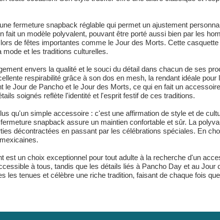
une fermeture snapback réglable qui permet un ajustement personnalisé
n fait un modèle polyvalent, pouvant être porté aussi bien par les 
lors de fêtes importantes comme le Jour des Morts. Cette casquette alli
 mode et les traditions culturelles.
ent envers la qualité et le souci du détail dans chacun de ses produi
llente respirabilité grâce à son dos en mesh, la rendant idéale pour l
le Jour de Pancho et le Jour des Morts, ce qui en fait un accessoir
ils soignés reflète l'identité et l'esprit festif de ces traditions.
lus qu'un simple accessoire : c'est une affirmation de style et de cul
sa fermeture snapback assure un maintien confortable et sûr. La polyva
ties décontractées en passant par les célébrations spéciales. En cho
 mexicaines.
t est un choix exceptionnel pour tout adulte à la recherche d'un acces
cessible à tous, tandis que les détails liés à Pancho Day et au Jour d
 les tenues et célèbre une riche tradition, faisant de chaque fois qu