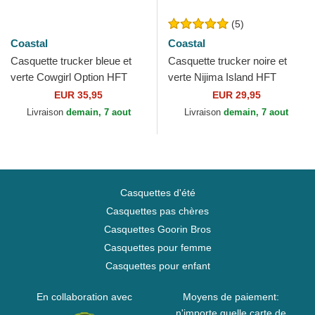
(5)
Coastal
Coastal
Casquette trucker bleue et
Casquette trucker noire et
verte Cowgirl Option HFT
verte Nijima Island HFT
Coastal
Coastal
EUR 35,95
EUR 29,95
Livraison
demain, 7 aout
Livraison
demain, 7 aout
Casquettes d'été
Casquettes pas chères
Casquettes Goorin Bros
Casquettes pour femme
Casquettes pour enfant
En collaboration avec
Moyens de paiement:
n'importe quelle carte de