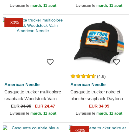
California Sinclair American...
Livraison le
mardi, 11 aout
Livraison le
mardi, 11 aout
-30%
(4.8)
American Needle
American Needle
Casquette trucker multicolore
Casquette trucker noire et
snapback Woodstock Valin
blanche snapback Daytona
American Needle
International Speedway Tri
EUR
34,95
EUR 24,47
EUR 34,95
Color American Needle
Livraison le
mardi, 11 aout
Livraison le
mardi, 11 aout
-30%