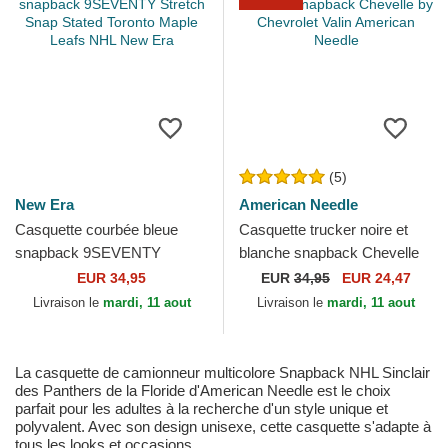
(5)
New Era
American Needle
Casquette courbée bleue
Casquette trucker noire et
snapback 9SEVENTY
blanche snapback Chevelle
Stretch Snap Stated Toronto
by Chevrolet Valin American
EUR 34,95
EUR
34,95
EUR 24,47
Maple Leafs NHL New Era
Needle
Livraison le
mardi, 11 aout
Livraison le
mardi, 11 aout
La casquette de camionneur multicolore Snapback NHL Sinclair
des Panthers de la Floride d'American Needle est le choix
parfait pour les adultes à la recherche d'un style unique et
polyvalent. Avec son design unisexe, cette casquette s'adapte à
tous les looks et occasions.