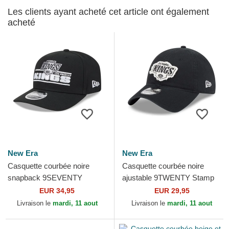
Les clients ayant acheté cet article ont également
acheté
New Era
New Era
Casquette courbée noire
Casquette courbée noire
snapback 9SEVENTY
ajustable 9TWENTY Stamp
Stretch Snap Stated Los
Los Angeles Kings NHL New
EUR 34,95
EUR 29,95
Angeles Kings NHL New Era
Era
Livraison le
mardi, 11 aout
Livraison le
mardi, 11 aout