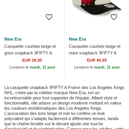
New Era
New Era
Casquette courbée beige et
Casquette courbée beige et
grise snapback 9FIFTY A
noire snapback 9FIFTY A
Frame Chainstitch Vegas
Frame Precurved Hardwood
EUR 38,95
EUR 40,95
Golden Knights NHL New...
Classics Chicago...
Livraison le
mardi, 11 aout
Livraison le
mardi, 11 aout
La casquette snapback 9FIFTY A Frame des Los Angeles Kings
NHL, créée par la célèbre marque New Era, est un
incontournable pour tout supporter de l'équipe. Alliant style et
fonctionnalité, elle arbore un design moderne mettant en valeur
les couleurs emblématiques des Los Angeles Kings.
L'association des tons beige et noir lui confère un look
polyvalent qui s'adapte facilement à différentes tenues, tandis
que la chaîne brodée sur le devant ajoute une touche
d'exclusivité et de sophistication. Conçue pour les adultes, cette